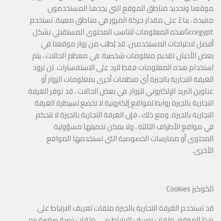
موقعنا وتحديد مناطق الموقع التي يجدها المستخدمون
مفيدة ، بناءً على مقدار حركة المرور في مناطق معينة. تستخدم
Gccegypt
هذه المعلومات لتناسب المحتوى المستقبلي بشكل
أفضل لاحتياجات المستخدمين. قد يُطلب من زوار موقعنا في
بعض الأحيان تقديم معلومات شخصية. في معظم الحالات ، يتم
استخدام هذه المعلومات فقط للرد على الاستفسارات. لن تزود
الغرفة التجارية بالجيزة أي منظمات أخرى بمعلومات الزوار أو
عناوين البريد الإلكتروني للزوار. في بعض الحالات ، قد توفر الغرفة
التجارية بالجيزة روابط لمواقع إلكترونية لا تخضع لسيطرة الغرفة
التجارية بالجيزة. ومع ذلك ، فإن الغرفة التجارية بالجيزة لا تتحكم
في مواقع الأطراف الثالثة ، ولا يمكن تحميلها مسؤولية
المحتوى أو ممارسات الخصوصية التي تستخدمها المواقع
الأخرى.
الكوكيز
Cookies
قد تستخدم الغرفة التجارية بالجيزة ملفات تعريف الارتباط على
هذا الموقع. ملفات تعريف الارتباط هي ملفات نصية صغيرة يتم