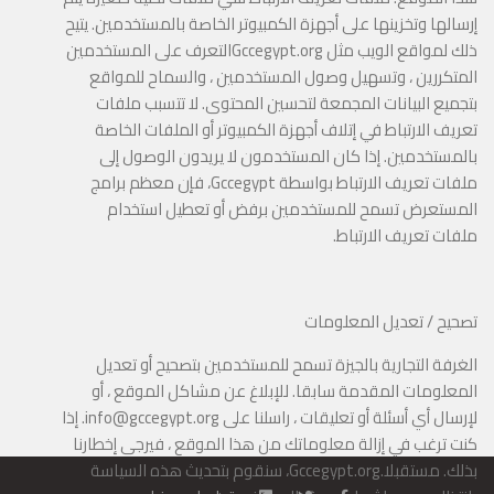
إرسالها وتخزينها على أجهزة الكمبيوتر الخاصة بالمستخدمين. يتيح
ذلك لمواقع الويب مثل
Gccegypt.org
التعرف على المستخدمين
المتكررين ، وتسهيل وصول المستخدمين ، والسماح للمواقع
بتجميع البيانات المجمعة لتحسين المحتوى. لا تتسبب ملفات
تعريف الارتباط في إتلاف أجهزة الكمبيوتر أو الملفات الخاصة
بالمستخدمين. إذا كان المستخدمون لا يريدون الوصول إلى
ملفات تعريف الارتباط بواسطة
Gccegypt
، فإن معظم برامج
المستعرض تسمح للمستخدمين برفض أو تعطيل استخدام
ملفات تعريف الارتباط.
تصحيح / تعديل المعلومات
الغرفة التجارية بالجيزة تسمح للمستخدمين بتصحيح أو تعديل
المعلومات المقدمة سابقا. للإبلاغ عن مشاكل الموقع ، أو
لإرسال أي أسئلة أو تعليقات ، راسلنا على
info@gccegypt.org
. إذا
كنت ترغب في إزالة معلوماتك من هذا الموقع ، فيرجى إخطارنا
بذلك. مستقبلا
Gccegypt.org.
، سنقوم بتحديث هذه السياسة