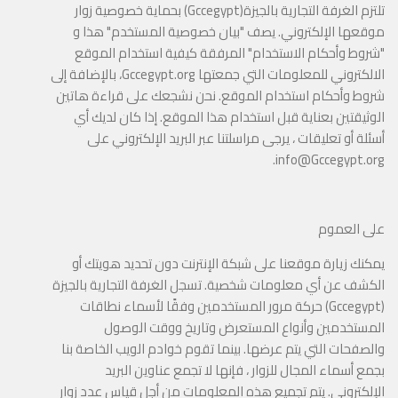
تلتزم الغرفة التجارية بالجيزة(
Gccegypt
) بحماية خصوصية زوار
موقعها الإلكتروني. يصف "بيان خصوصية المستخدم" هذا و
"شروط وأحكام الاستخدام" المرفقة كيفية استخدام الموقع
الالكتروني للمعلومات التي جمعتها
Gccegypt.org
، بالإضافة إلى
شروط وأحكام استخدام الموقع. نحن نشجعك على قراءة هاتين
الوثيقتين بعناية قبل استخدام هذا الموقع. إذا كان لديك أي
أسئلة أو تعليقات ، يرجى مراسلتنا عبر البريد الإلكتروني على
.
info@Gccegypt.org
على العموم
يمكنك زيارة موقعنا على شبكة الإنترنت دون تحديد هويتك أو
الكشف عن أي معلومات شخصية. تسجل الغرفة التجارية بالجيزة
(
Gccegypt
) حركة مرور المستخدمين وفقًا لأسماء نطاقات
المستخدمين وأنواع المستعرض وتاريخ ووقت الوصول
والصفحات التي يتم عرضها. بينما تقوم خوادم الويب الخاصة بنا
بجمع أسماء المجال للزوار ، فإنها لا تجمع عناوين البريد
الإلكتروني. يتم تجميع هذه المعلومات من أجل قياس عدد زوار