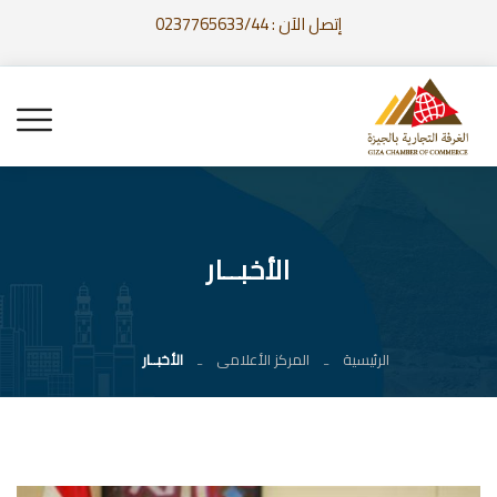
إتصل الآن : 0237765633/44
الأخبــار
الرئيسية
المركز الأعلامى
الأخبــار