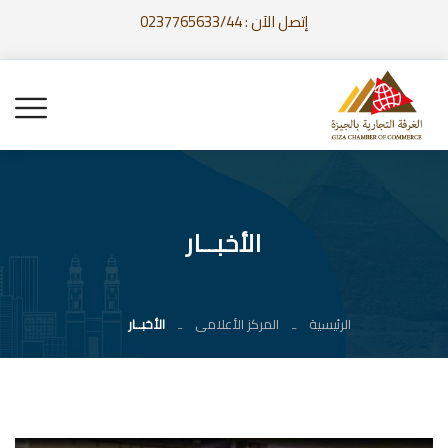
إتصل الآن : 0237765633/44
الأخبــار
الرئيسية
المركز الأعلامى
الأخبــار