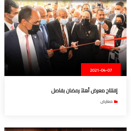
2021-04-07
إفتتاح معرض أهلآ رمضان بفاصل
معارض